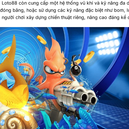
cá Loto88 còn cung cấp một hệ thống vũ khí và kỹ năng đa 
 đóng băng, hoặc sử dụng các kỹ năng đặc biệt như bom, lư
p người chơi xây dựng chiến thuật riêng, nâng cao đáng kể 