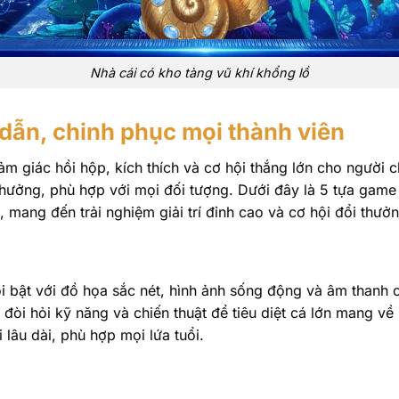
Nhà cái có kho tàng vũ khí khổng lồ
 dẫn, chinh phục mọi thành viên
 cảm giác hồi hộp, kích thích và cơ hội thắng lớn cho người
hưởng, phù hợp với mọi đối tượng. Dưới đây là 5 tựa game 
, mang đến trải nghiệm giải trí đỉnh cao và cơ hội đổi thưở
ổi bật với đồ họa sắc nét, hình ảnh sống động và âm thanh 
đòi hỏi kỹ năng và chiến thuật để tiêu diệt cá lớn mang v
 lâu dài, phù hợp mọi lứa tuổi.