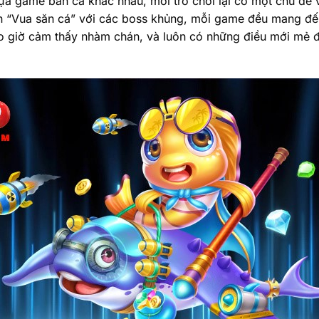
 game bắn cá khác nhau, mỗi trò chơi lại có một chủ đề và 
ến “Vua săn cá” với các boss khủng, mỗi game đều mang đến
 giờ cảm thấy nhàm chán, và luôn có những điều mới mẻ đ