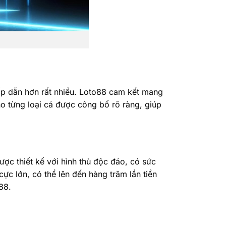
hấp dẫn hơn rất nhiều. Loto88 cam kết mang
o từng loại cá được công bố rõ ràng, giúp
ợc thiết kế với hình thù độc đáo, có sức
c lớn, có thể lên đến hàng trăm lần tiền
88.