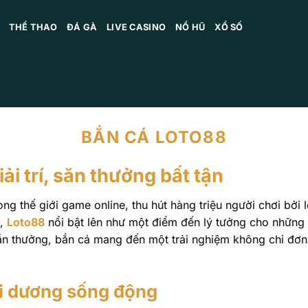
THỂ THAO
ĐÁ GÀ
LIVE CASINO
NỔ HŨ
XỔ SỐ
BẮN CÁ LOTO88
ải trí, săn thưởng bất tận
ng thế giới game online, thu hút hàng triệu người chơi bởi 
g,
Loto88
nổi bật lên như một điểm đến lý tưởng cho những ai
 thưởng, bắn cá mang đến một trải nghiệm không chỉ đơn th
i dương sống động