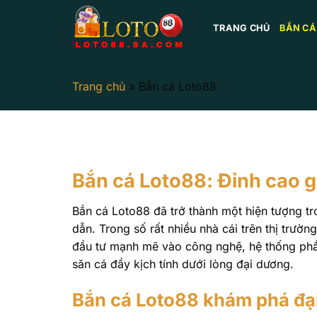
Bỏ
qua
TRANG CHỦ
BẮN CÁ
nội
dung
Trang chủ
»
Bắn cá Loto88
Bắn cá Loto88: Đỉnh cao gi
Bắn cá Loto88 đã trở thành một hiện tượng tro
dẫn. Trong số rất nhiều nhà cái trên thị trườn
đầu tư mạnh mẽ vào công nghệ, hệ thống phần
săn cá đầy kịch tính dưới lòng đại dương.
Bắn cá Loto88 khám phá đạ