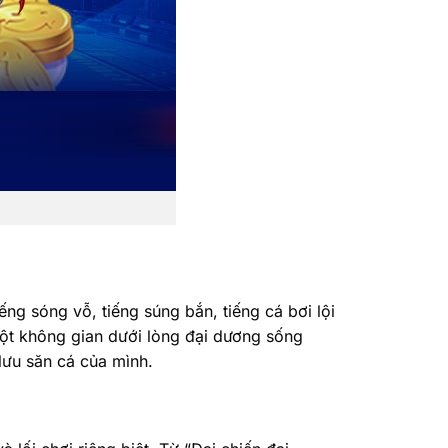
ng sóng vỗ, tiếng súng bắn, tiếng cá bơi lội
một không gian dưới lòng đại dương sống
ưu săn cá của mình.