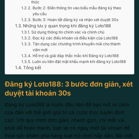
thức
Bước 2: Điền thông tin vào biểu mẫu đăng ký theo
yêu cầu
Bước 3: Hoàn tất đăng ký và nhận xét duyệt 30s
Những lưu ý quan trọng khi đăng ký Loto188
Sử dụng thông tin chính xác và chính chủ
Đọc kỹ các điều khoản và điều kiện của Loto188
Tận dụng các chương trình khuyến mãi cho thành
viên mới
Hỗ trợ và giải đáp thắc mắc khi Đăng ký Loto188
Luôn ưu tiên đặt mật khẩu mạnh khi đăng ký Loto188
Tổng kết
Đăng ký Loto188: 3 bước đơn giản, xét
duyệt tài khoản 30s
Đăng ký Loto188 là bước đầu tiên để bạn mở ra cánh
cửa đến với thế giới giải trí cá cược trực tuyến đỉnh
cao. Với quy trình đơn giản, nhanh gọn, chỉ mất vài
phút để hoàn thành, bạn sẽ có ngay một tài khoản để
thỏa sức khám phá hàng loạt trò chơi hấp dẫn. Bài viết