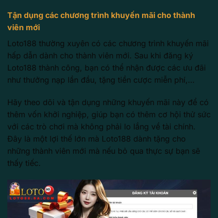
Tận dụng các chương trình khuyến mãi cho thành
viên mới
Loto188 thường xuyên có các chương trình khuyến mãi
hấp dẫn dành cho thành viên mới. Sau khi đăng ký
Loto188 thành công, bạn có thể nhận được các ưu đãi
như thưởng nạp lần đầu, tặng tiền cược miễn phí,…
Hãy theo dõi và tận dụng những khuyến mãi này để có
thêm vốn khởi nghiệp, giúp bạn có thêm cơ hội thử sức
với các trò chơi mà không phải lo lắng về tài chính.
Đây là một lợi thế lớn mà Loto188 dành tặng cho
những thành viên mới mà nếu bỏ qua thực sự bạn sẽ
thấy tiếc.