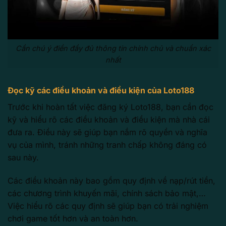
Cần chú ý điền đầy đủ thông tin chính chủ và chuẩn xác
nhất
Đọc kỹ các điều khoản và điều kiện của Loto188
Trước khi hoàn tất việc đăng ký Loto188, bạn cần đọc
kỹ và hiểu rõ các điều khoản và điều kiện mà nhà cái
đưa ra. Điều này sẽ giúp bạn nắm rõ quyền và nghĩa
vụ của mình, tránh những tranh chấp không đáng có
sau này.
Các điều khoản này bao gồm quy định về nạp/rút tiền,
các chương trình khuyến mãi, chính sách bảo mật,…
Việc hiểu rõ các quy định sẽ giúp bạn có trải nghiệm
chơi game tốt hơn và an toàn hơn.