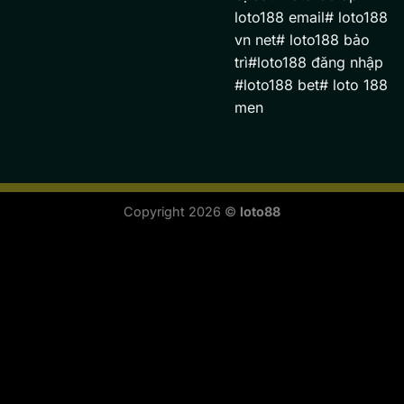
loto188 email# loto188
vn net# loto188 bảo
trì#loto188 đăng nhập
#loto188 bet# loto 188
men
Copyright 2026 ©
loto88