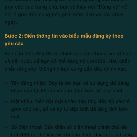
truy cập vào trang chủ, bạn sẽ thấy nút “Đăng ký” nổi
bật ở góc trên cùng bên phải màn hình và hãy chọn
ngay.
Bước 2: Điền thông tin vào biểu mẫu đăng ký theo
yêu cầu
Bạn cần điền đầy đủ và chính xác các thông tin cơ bản
và bắt buộc để bạn có thể đăng ký Loto188. Hãy chắc
chắn rằng mọi thông tin bạn cung cấp đều chính xác.
Tên đăng nhập: Đây là tên bạn sẽ sử dụng để đăng
nhập vào tài khoản và cần đảm bảo sự duy nhất.
Mật khẩu: Nên đặt mật khẩu đáp ứng đầy đủ yếu tố
gồm chữ cái, số và ký tự đặc biệt để tăng tính bảo
mật.
Số điện thoại: Cần điền số điện thoại chính chủ để
Loto188 có thể liên hệ khi cần thiết, đặc biệt là trong