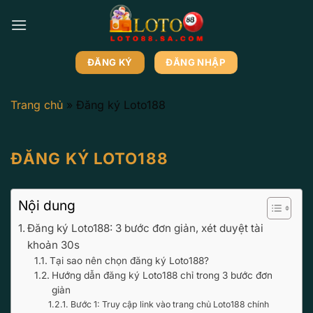
Bỏ
qua
nội
dung
ĐĂNG KÝ
ĐĂNG NHẬP
Trang chủ
»
Đăng ký Loto188
ĐĂNG KÝ LOTO188
Nội dung
Đăng ký Loto188: 3 bước đơn giản, xét duyệt tài
khoản 30s
Tại sao nên chọn đăng ký Loto188?
Hướng dẫn đăng ký Loto188 chỉ trong 3 bước đơn
giản
Bước 1: Truy cập link vào trang chủ Loto188 chính