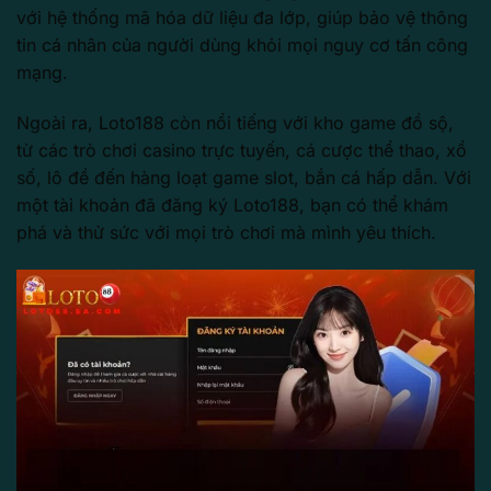
với hệ thống mã hóa dữ liệu đa lớp, giúp bảo vệ thông
tin cá nhân của người dùng khỏi mọi nguy cơ tấn công
mạng.
Ngoài ra, Loto188 còn nổi tiếng với kho game đồ sộ,
từ các trò chơi casino trực tuyến, cá cược thể thao, xổ
số, lô đề đến hàng loạt game slot, bắn cá hấp dẫn. Với
một tài khoản đã đăng ký Loto188, bạn có thể khám
phá và thử sức với mọi trò chơi mà mình yêu thích.