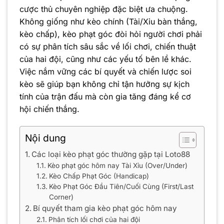
cược thủ chuyên nghiệp đặc biệt ưa chuộng.
Không giống như kèo chính (Tài/Xỉu bàn thắng,
kèo chấp), kèo phạt góc đòi hỏi người chơi phải
có sự phân tích sâu sắc về lối chơi, chiến thuật
của hai đội, cũng như các yếu tố bên lề khác.
Việc nắm vững các bí quyết và chiến lược soi
kèo sẽ giúp bạn không chỉ tận hưởng sự kịch
tính của trận đấu mà còn gia tăng đáng kể cơ
hội chiến thắng.
Nội dung
Các loại kèo phạt góc thường gặp tại Loto88
Kèo phạt góc hôm nay Tài Xỉu (Over/Under)
Kèo Chấp Phạt Góc (Handicap)
Kèo Phạt Góc Đầu Tiên/Cuối Cùng (First/Last
Corner)
Bí quyết tham gia kèo phạt góc hôm nay
Phân tích lối chơi của hai đội