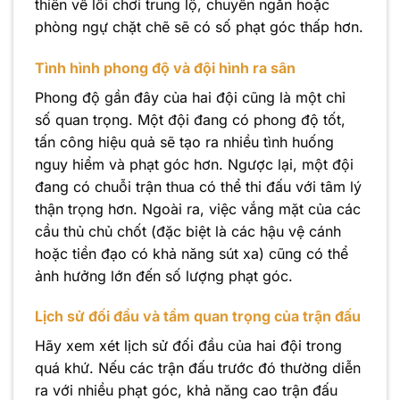
thiên về lối chơi trung lộ, chuyền ngắn hoặc
phòng ngự chặt chẽ sẽ có số phạt góc thấp hơn.
Tình hình phong độ và đội hình ra sân
Phong độ gần đây của hai đội cũng là một chỉ
số quan trọng. Một đội đang có phong độ tốt,
tấn công hiệu quả sẽ tạo ra nhiều tình huống
nguy hiểm và phạt góc hơn. Ngược lại, một đội
đang có chuỗi trận thua có thể thi đấu với tâm lý
thận trọng hơn. Ngoài ra, việc vắng mặt của các
cầu thủ chủ chốt (đặc biệt là các hậu vệ cánh
hoặc tiền đạo có khả năng sút xa) cũng có thể
ảnh hưởng lớn đến số lượng phạt góc.
Lịch sử đối đầu và tầm quan trọng của trận đấu
Hãy xem xét lịch sử đối đầu của hai đội trong
quá khứ. Nếu các trận đấu trước đó thường diễn
ra với nhiều phạt góc, khả năng cao trận đấu