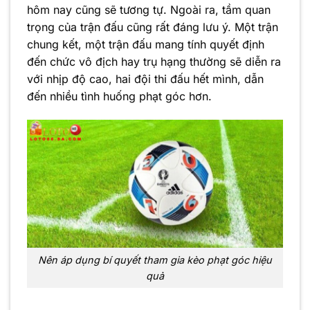
hôm nay cũng sẽ tương tự. Ngoài ra, tầm quan
trọng của trận đấu cũng rất đáng lưu ý. Một trận
chung kết, một trận đấu mang tính quyết định
đến chức vô địch hay trụ hạng thường sẽ diễn ra
với nhịp độ cao, hai đội thi đấu hết mình, dẫn
đến nhiều tình huống phạt góc hơn.
Nên áp dụng bí quyết tham gia kèo phạt góc hiệu
quả