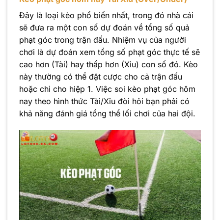
Đây là loại kèo phổ biến nhất, trong đó nhà cái
sẽ đưa ra một con số dự đoán về tổng số quả
phạt góc trong trận đấu. Nhiệm vụ của người
chơi là dự đoán xem tổng số phạt góc thực tế sẽ
cao hơn (Tài) hay thấp hơn (Xỉu) con số đó. Kèo
này thường có thể đặt cược cho cả trận đấu
hoặc chỉ cho hiệp 1. Việc soi kèo phạt góc hôm
nay theo hình thức Tài/Xỉu đòi hỏi bạn phải có
khả năng đánh giá tổng thể lối chơi của hai đội.