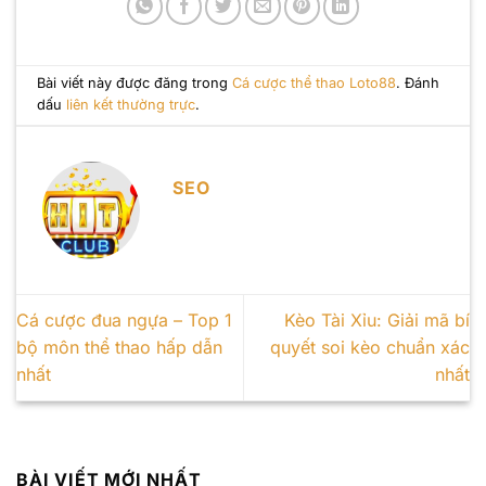
Bài viết này được đăng trong
Cá cược thể thao Loto88
. Đánh
dấu
liên kết thường trực
.
SEO
Cá cược đua ngựa – Top 1
Kèo Tài Xỉu: Giải mã bí
bộ môn thể thao hấp dẫn
quyết soi kèo chuẩn xác
nhất
nhất
BÀI VIẾT MỚI NHẤT