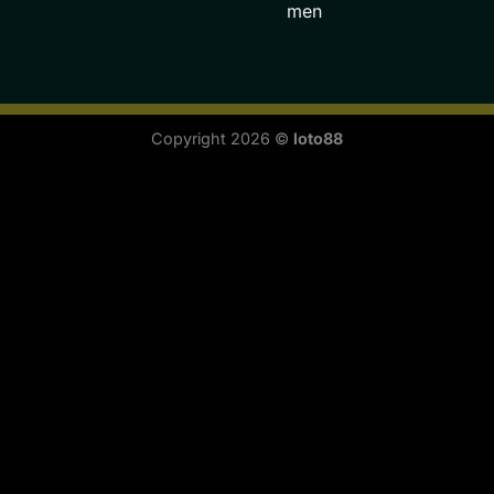
men
Copyright 2026 ©
loto88