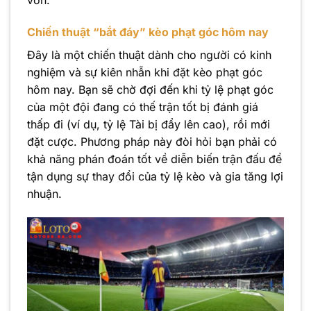
vốn.
Chiến thuật “bắt đáy” kèo phạt góc hôm nay
Đây là một chiến thuật dành cho người có kinh
nghiệm và sự kiên nhẫn khi đặt kèo phạt góc
hôm nay. Bạn sẽ chờ đợi đến khi tỷ lệ phạt góc
của một đội đang có thế trận tốt bị đánh giá
thấp đi (ví dụ, tỷ lệ Tài bị đẩy lên cao), rồi mới
đặt cược. Phương pháp này đòi hỏi bạn phải có
khả năng phán đoán tốt về diễn biến trận đấu để
tận dụng sự thay đổi của tỷ lệ kèo và gia tăng lợi
nhuận.