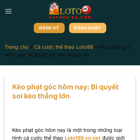
Bỏ
qua
nội
dung
ĐĂNG KÝ
ĐĂNG NHẬP
Trang chủ
»
Cá cược thể thao Loto88
»
Kèo phạt góc
hôm nay: Bí quyết soi kèo thắng lớn
Kèo phạt góc hôm nay: Bí quyết
soi kèo thắng lớn
Kèo phạt góc hôm nay là một trong những loại
hình cá cược thể thao
Loto188 vn net
được giới