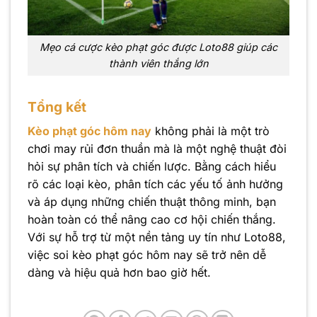
Mẹo cá cược kèo phạt góc được Loto88 giúp các
thành viên thắng lớn
Tổng kết
Kèo phạt góc hôm nay
không phải là một trò
chơi may rủi đơn thuần mà là một nghệ thuật đòi
hỏi sự phân tích và chiến lược. Bằng cách hiểu
rõ các loại kèo, phân tích các yếu tố ảnh hưởng
và áp dụng những chiến thuật thông minh, bạn
hoàn toàn có thể nâng cao cơ hội chiến thắng.
Với sự hỗ trợ từ một nền tảng uy tín như Loto88,
việc soi kèo phạt góc hôm nay sẽ trở nên dễ
dàng và hiệu quả hơn bao giờ hết.