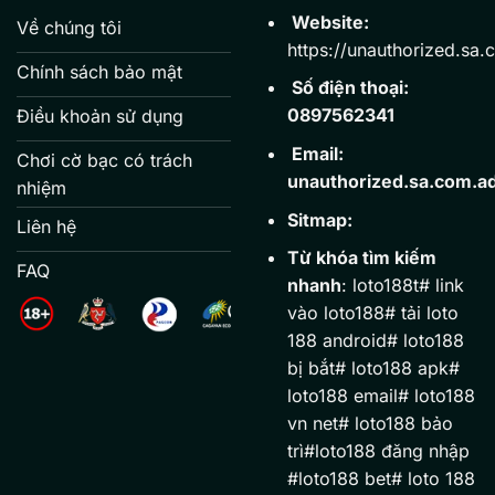
Website:
Về chúng tôi
https://unauthorized.sa.
Chính sách bảo mật
Số điện thoại:
0897562341
Điều khoản sử dụng
Email:
Chơi cờ bạc có trách
unauthorized.sa.com.
nhiệm
Sitmap:
Liên hệ
Từ khóa tìm kiếm
FAQ
nhanh
: loto188
t# link
vào loto188# tải loto
188 android# loto188
bị bắt# loto188 apk#
loto188 email# loto188
vn net# loto188 bảo
trì#loto188 đăng nhập
#loto188 bet# loto 188