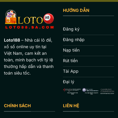
HƯỚNG DẪN
Đăng ký
Đăng nhập
Loto188
– Nhà cái lô đề,
xổ số online uy tín tại
Nạp tiền
Việt Nam, cam kết an
toàn, minh bạch với tỷ lệ
Rút tiền
thưởng hấp dẫn và thanh
Tải App
toán siêu tốc.
Đại lý
CHÍNH SÁCH
LIÊN HỆ