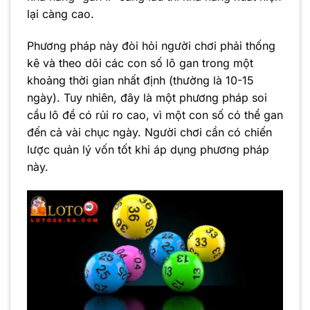
lại càng cao.
Phương pháp này đòi hỏi người chơi phải thống
kê và theo dõi các con số lô gan trong một
khoảng thời gian nhất định (thường là 10-15
ngày). Tuy nhiên, đây là một phương pháp soi
cầu lô đề có rủi ro cao, vì một con số có thể gan
đến cả vài chục ngày. Người chơi cần có chiến
lược quản lý vốn tốt khi áp dụng phương pháp
này.