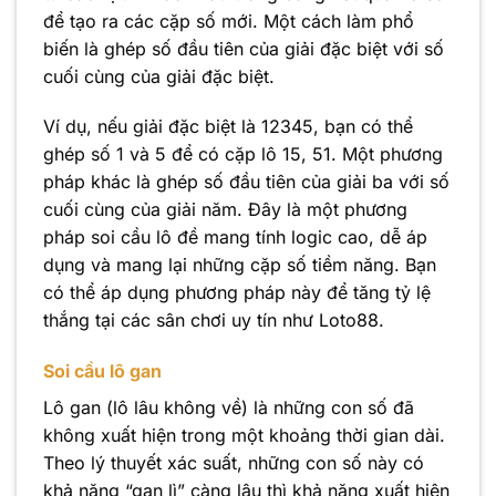
để tạo ra các cặp số mới. Một cách làm phổ
biến là ghép số đầu tiên của giải đặc biệt với số
cuối cùng của giải đặc biệt.
Ví dụ, nếu giải đặc biệt là 12345, bạn có thể
ghép số 1 và 5 để có cặp lô 15, 51. Một phương
pháp khác là ghép số đầu tiên của giải ba với số
cuối cùng của giải năm. Đây là một phương
pháp soi cầu lô đề mang tính logic cao, dễ áp
dụng và mang lại những cặp số tiềm năng. Bạn
có thể áp dụng phương pháp này để tăng tỷ lệ
thắng tại các sân chơi uy tín như Loto88.
Soi cầu lô gan
Lô gan (lô lâu không về) là những con số đã
không xuất hiện trong một khoảng thời gian dài.
Theo lý thuyết xác suất, những con số này có
khả năng “gan lì” càng lâu thì khả năng xuất hiện