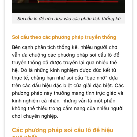
Soi cầu lô đề nên dựa vào các phân tích thống kê
Soi cầu theo các phương pháp truyền thống
Bên cạnh phân tích thống kê, nhiều người chơi
vẫn ưa chuộng các phương pháp soi cầu lô đề
truyền thống đã được truyền lại qua nhiều thế
hệ. Đó là những kinh nghiệm được đúc kết từ
thực tế, chẳng hạn như soi cầu “bạc nhớ” dựa
trên các dấu hiệu đặc biệt của giải đặc biệt. Các
phương pháp này thường mang tính trực giác và
kinh nghiệm cá nhân, nhưng vẫn là một phần
không thể thiếu trong cẩm nang của nhiều người
chơi chuyên nghiệp.
Các phương pháp soi cầu lô đề hiệu