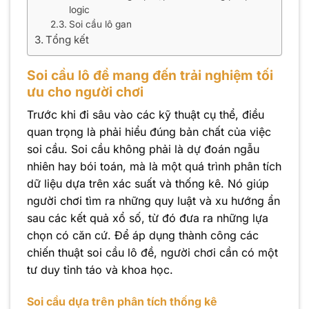
logic
Soi cầu lô gan
Tổng kết
Soi cầu lô đề mang đến trải nghiệm tối
ưu cho người chơi
Trước khi đi sâu vào các kỹ thuật cụ thể, điều
quan trọng là phải hiểu đúng bản chất của việc
soi cầu. Soi cầu không phải là dự đoán ngẫu
nhiên hay bói toán, mà là một quá trình phân tích
dữ liệu dựa trên xác suất và thống kê. Nó giúp
người chơi tìm ra những quy luật và xu hướng ẩn
sau các kết quả xổ số, từ đó đưa ra những lựa
chọn có căn cứ. Để áp dụng thành công các
chiến thuật soi cầu lô đề, người chơi cần có một
tư duy tỉnh táo và khoa học.
Soi cầu dựa trên phân tích thống kê